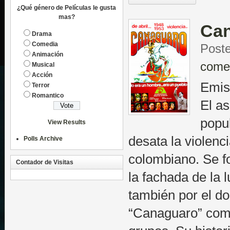
¿Qué género de Películas le gusta
mas?
Ca
Drama
Comedia
Poste
Animación
come
Musical
Acción
Emis
Terror
Romantico
El as
popul
View Results
desata la violenc
Polls Archive
colombiano. Se fo
Contador de Visitas
la fachada de la 
también por el do
“Canaguaro” com