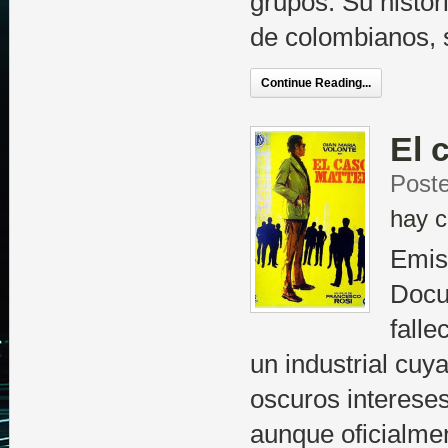
grupos. Su histori
de colombianos, 
Continue Reading...
El 
Post
hay c
Emis
Docu
falle
un industrial cuy
oscuros intereses 
aunque oficialme