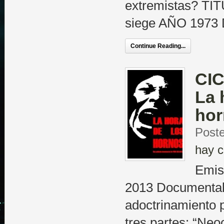
extremistas? TÍ
siege AÑO 1973
Continue Reading...
CIC
La 
hor
Poste
hay c
Emis
2013 Documental 
adoctrinamiento p
tres partes: “Neo