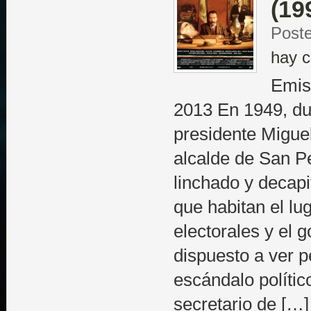
(19
Poste
hay c
Emis
2013 En 1949, du
presidente Miguel
alcalde de San P
linchado y decapi
que habitan el lu
electorales y el 
dispuesto a ver p
escándalo polític
secretario de […]