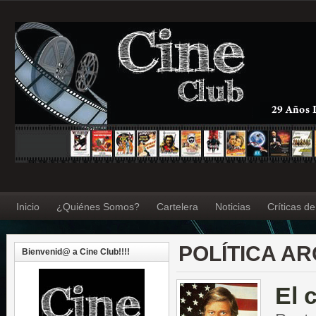
Inicio
¿Quiénes Somos?
Cartelera
Noticias
Críticas d
POLÍTICA AR
Bienvenid@ a Cine Club!!!!
El 