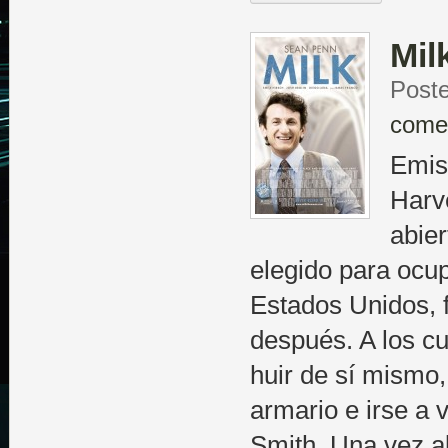
Mil
Poste
come
Emisi
Harve
abie
elegido para ocup
Estados Unidos, 
después. A los c
huir de sí mismo, 
armario e irse a v
Smith. Una vez al