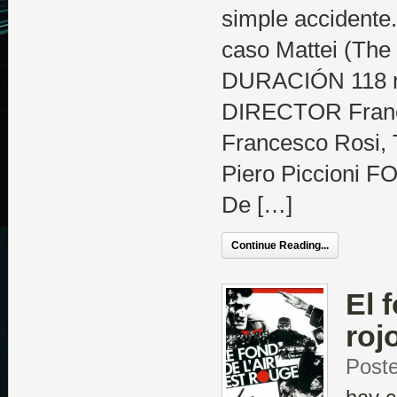
simple accident
caso Mattei (The
DURACIÓN 118 mi
DIRECTOR Fran
Francesco Rosi,
Piero Piccioni 
De […]
Continue Reading...
El 
roj
Post