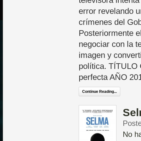
televisora intenta
error revelando u
crímenes del Go
Posteriormente e
negociar con la t
imagen y converti
política. TÍTULO
perfecta AÑO 20
Continue Reading...
Se
Post
No h