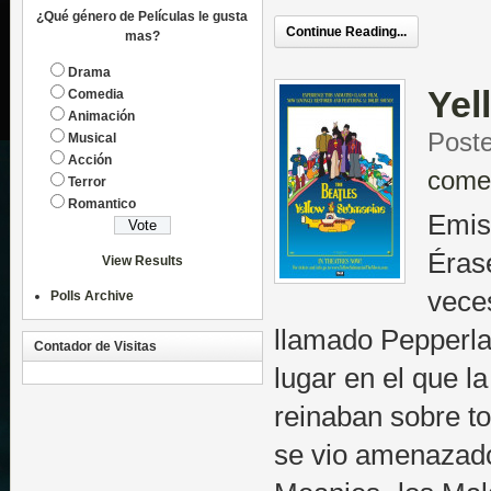
¿Qué género de Películas le gusta
Continue Reading...
mas?
Drama
Yel
Comedia
Animación
Poste
Musical
Acción
come
Terror
Romantico
Emisi
Éras
View Results
veces
Polls Archive
llamado Pepperla
Contador de Visitas
lugar en el que la
reinaban sobre to
se vio amenazad