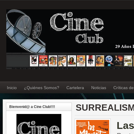
Inicio
¿Quiénes Somos?
Cartelera
Noticias
Críticas d
SURREALISM
Bienvenid@ a Cine Club!!!!
Las