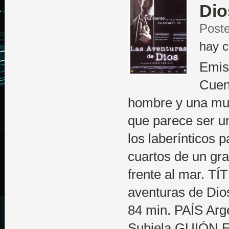
Dio
Poste
hay c
Emis
Cuent
hombre y una muj
que parece ser u
los laberínticos p
cuartos de un gra
frente al mar. 
aventuras de D
84 min. PAÍS Ar
Subiela GUIÓN E