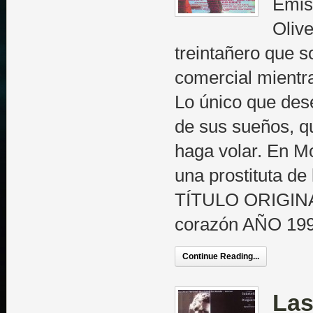
Emisi
Olive
treintañero que s
comercial mientr
Lo único que des
de sus sueños, q
haga volar. En M
una prostituta d
TÍTULO ORIGINAL
corazón AÑO 199
Continue Reading...
Las