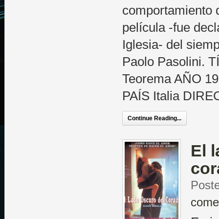
comportamiento d
película -fue dec
Iglesia- del siem
Paolo Pasolini.
Teorema AÑO 19
PAÍS Italia DIR
Continue Reading...
El 
cor
Poste
come