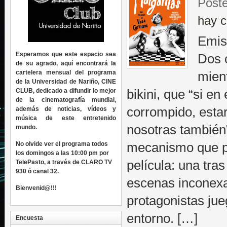
Post
hay c
Emis
Esperamos que este espacio sea
Dos 
de su agrado, aquí encontrará la
cartelera mensual del programa
mien
de la Universidad de Nariño, CINE
CLUB, dedicado a difundir lo mejor
bikini, que “si e
de la cinematografía mundial,
corrompido, est
además de noticias, vídeos y
música de este entretenido
nosotras también”
mundo.
No olvide ver el programa todos
mecanismo que p
los domingos a las 10:00 pm por
película: una tras
TelePasto, a través de CLARO TV
930 ó canal 32.
escenas inconexa
Bienvenid@!!!
protagonistas ju
entorno. […]
Encuesta