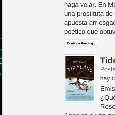
haga volar. En M
una prostituta d
apuesta arriesga
poético que obtu
Continue Reading...
Tid
Poste
hay c
Emis
¿Qué
Rose