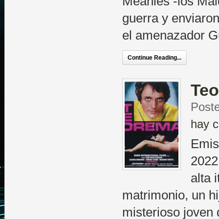
Meanies -los Mald
guerra y enviaron 
el amenazador G
Continue Reading...
Te
Poste
hay c
Emis
2022 
alta 
matrimonio, un hij
misterioso joven 