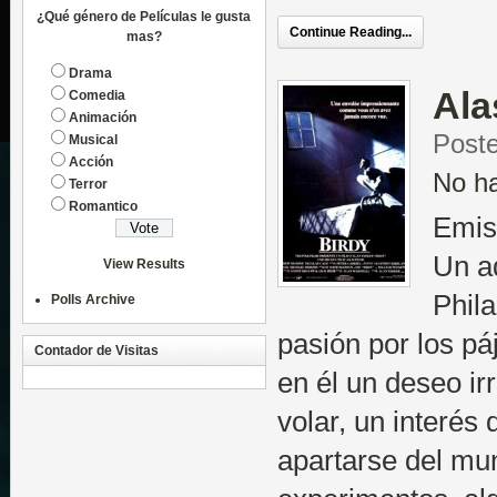
¿Qué género de Películas le gusta
Continue Reading...
mas?
Drama
Ala
Comedia
Animación
Poste
Musical
Acción
No h
Terror
Romantico
Emis
Un a
View Results
Phila
Polls Archive
pasión por los pá
Contador de Visitas
en él un deseo ir
volar, un interés 
apartarse del mu