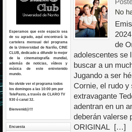
Poste
No h
Emis
Esperamos que este espacio sea
2024
de su agrado, aquí encontrará la
cartelera mensual del programa
de O
de la Universidad de Nariño, CINE
CLUB, dedicado a difundir lo mejor
adolescentes se 
de la cinematografía mundial,
buscar a un muc
además de noticias, vídeos y
música de este entretenido
Jugando a ser hér
mundo.
No olvide ver el programa todos
Cornie, el rudo y 
los domingos a las 10:00 pm por
extravagante Ted
TelePasto, a través de CLARO TV
930 ó canal 32.
adentran en un am
Bienvenid@!!!
deberán valerse 
ORIGINAL […]
Encuesta