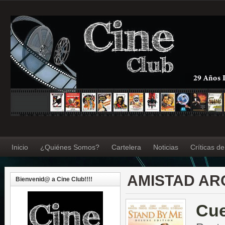
Inicio
¿Quiénes Somos?
Cartelera
Noticias
Críticas d
AMISTAD AR
Bienvenid@ a Cine Club!!!!
Cu