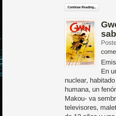
Continue Reading...
Gwe
sab
Poste
come
Emisi
En u
nuclear, habitado
humana, un fenó
Makou- va sembr
televisores, mal