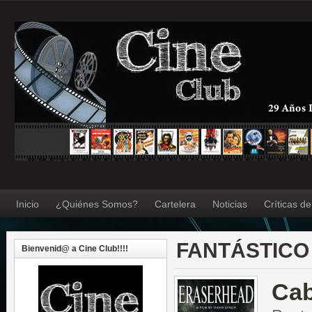
Inicio
¿Quiénes Somos?
Cartelera
Noticias
Críticas d
FANTÁSTICO
Bienvenid@ a Cine Club!!!!
Cab