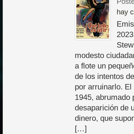
Poste
hay c
Emis
2023
Stew
modesto ciudadan
a flote un pequeñ
de los intentos 
por arruinarlo. E
1945, abrumado p
desaparición de 
dinero, que supon
[…]