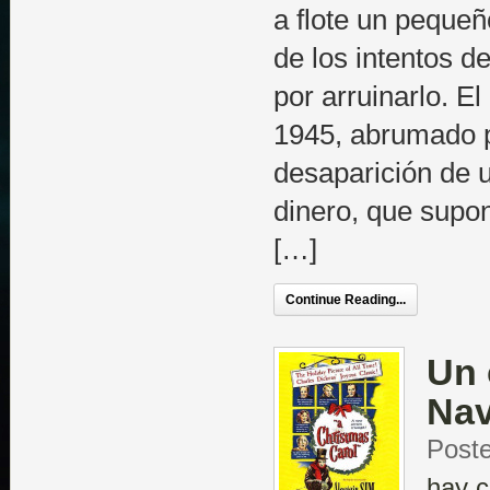
a flote un pequeñ
de los intentos 
por arruinarlo. E
1945, abrumado p
desaparición de 
dinero, que supon
[…]
Continue Reading...
Un 
Nav
Poste
hay c