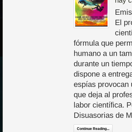
hay c
Emis
El p
cient
fórmula que permi
humano a un tam
durante un tiemp
dispone a entreg
espías provocan u
que deja al profe
labor científica. 
Disuasorias de M
Continue Reading...