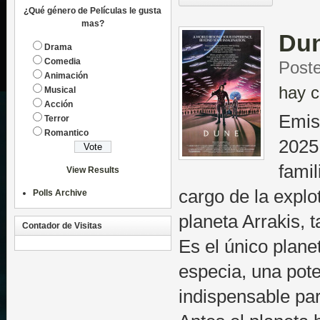
¿Qué género de Películas le gusta
mas?
Du
Drama
Comedia
Poste
Animación
hay c
Musical
Acción
Emis
Terror
Romantico
2025
famil
View Results
cargo de la explo
Polls Archive
planeta Arrakis, 
Contador de Visitas
Es el único plane
especia, una pot
indispensable par