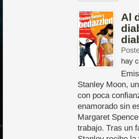
Al 
dia
dia
Post
hay c
Emis
Stanley Moon, un 
con poca confian
enamorado sin e
Margaret Spence
trabajo. Tras un f
Stanley recibe la