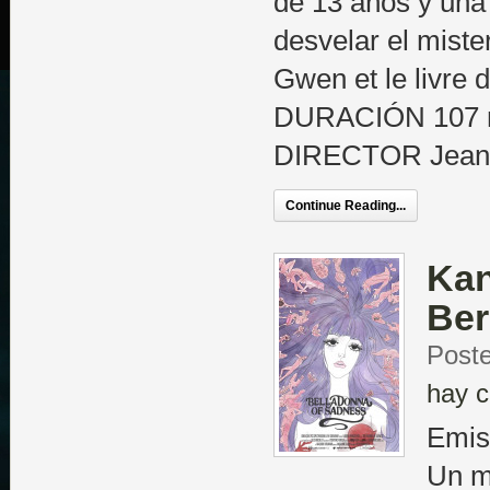
de 13 años y una
desvelar el mis
Gwen et le livre
DURACIÓN 107 m
DIRECTOR Jean-
Continue Reading...
Kan
Be
Poste
hay c
Emis
Un m