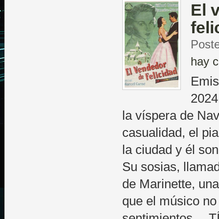
El 
fel
Poste
hay c
Emis
2024 
la víspera de Nav
casualidad, el pi
la ciudad y él so
Su sosias, llama
de Marinette, una
que el músico no 
sentimientos… T