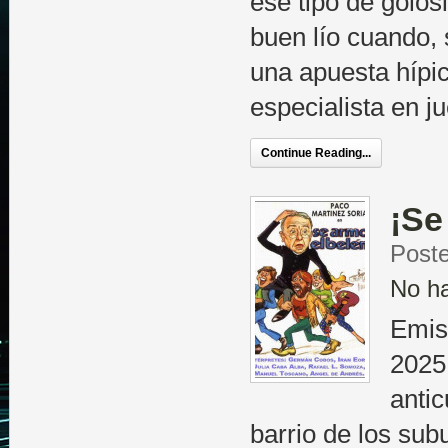
ese tipo de golos
buen lío cuando, 
una apuesta hípi
especialista en j
Continue Reading...
¡Se
Poste
No h
Emis
2025
anti
barrio de los subu