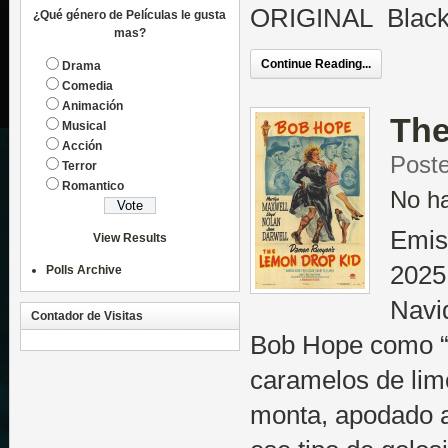
ORIGINAL Black
¿Qué género de Películas le gusta
mas?
Continue Reading...
Drama
Comedia
Animación
The
Musical
Acción
Poste
Terror
Romantico
No h
Emis
View Results
2025
Polls Archive
Navi
Contador de Visitas
Bob Hope como “E
caramelos de lim
monta, apodado as