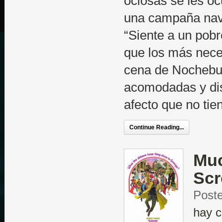
ociosas se les oc
una campaña nav
“Siente a un pobr
que los más nece
cena de Nochebu
acomodadas y disf
afecto que no tie
Continue Reading...
Muc
Sc
Poste
hay c