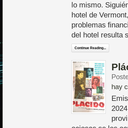
lo mismo. Siguién
hotel de Vermont,
problemas financi
del hotel resulta 
Continue Reading...
Plá
Poste
hay c
Emis
2024
prov