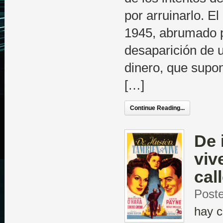
por arruinarlo. E
1945, abrumado p
desaparición de 
dinero, que supon
[…]
Continue Reading...
De 
viv
cal
Poste
hay c