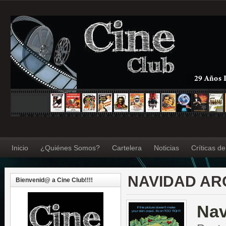
Inicio
¿Quiénes Somos?
Cartelera
Noticias
Críticas d
NAVIDAD AR
Bienvenid@ a Cine Club!!!!
Nav