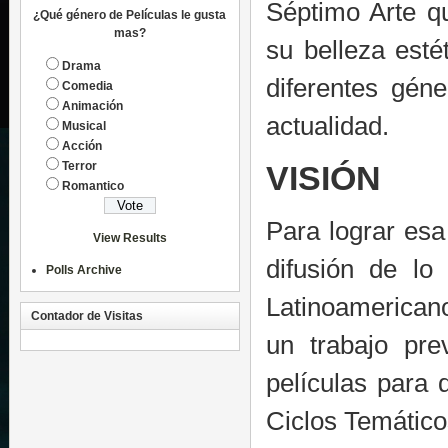
Séptimo Arte q
¿Qué género de Películas le gusta
mas?
su belleza esté
Drama
diferentes gén
Comedia
Animación
actualidad.
Musical
Acción
Terror
VISIÓN
Romantico
Para lograr esa
View Results
difusión de lo
Polls Archive
Latinoamericano
Contador de Visitas
un trabajo pre
películas para
Ciclos Temático