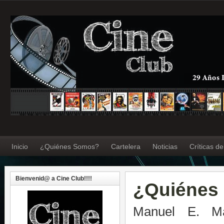
Inicio
¿Quiénes Somos?
Cartelera
Noticias
Críticas d
Bienvenid@ a Cine Club!!!!
¿Quiénes
Manuel E. Ma