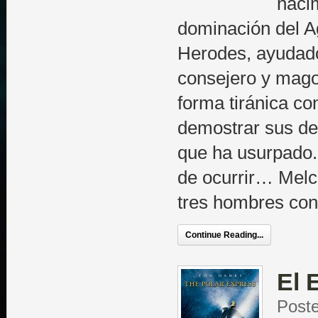
naci
dominación del A
Herodes, ayudado 
consejero y mago
forma tiránica co
demostrar sus de
que ha usurpado.
de ocurrir… Melc
tres hombres con
Continue Reading...
El 
Poste