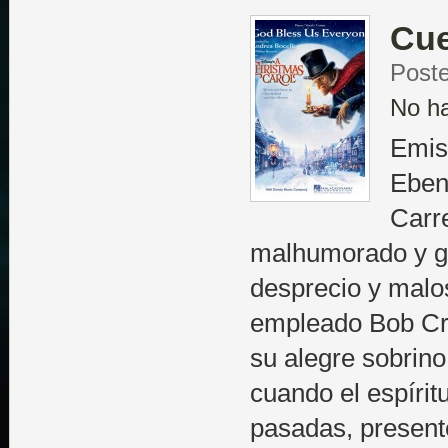
Cue
Poste
No h
Emis
Eben
Carr
malhumorado y gr
desprecio y malos
empleado Bob Cra
su alegre sobrino 
cuando el espírit
pasadas, presente