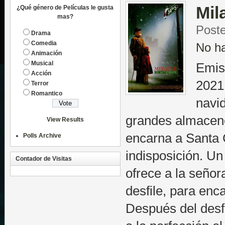
Mil
¿Qué género de Películas le gusta
mas?
Poste
Drama
Comedia
No h
Animación
Musical
Emis
Acción
2021
Terror
Romantico
navi
grandes almacen
View Results
encarna a Santa C
Polls Archive
indisposición. Un
Contador de Visitas
ofrece a la señor
desfile, para enc
Después del desfi