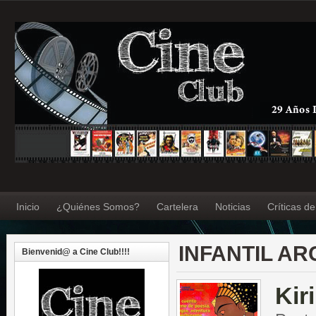
Inicio
¿Quiénes Somos?
Cartelera
Noticias
Críticas d
INFANTIL AR
Bienvenid@ a Cine Club!!!!
Kir