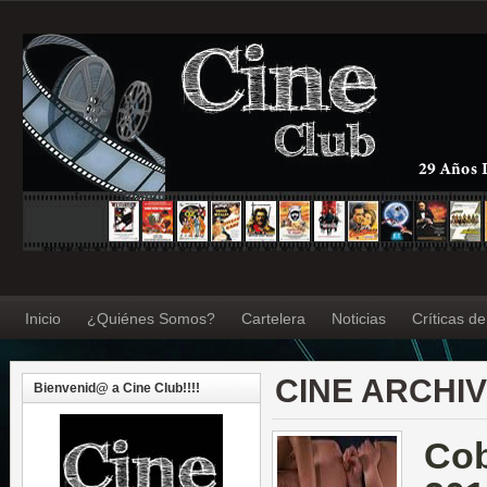
Inicio
¿Quiénes Somos?
Cartelera
Noticias
Críticas d
CINE ARCHI
Bienvenid@ a Cine Club!!!!
Co