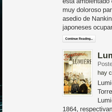
está ambientado 
muy doloroso para
asedio de Nankin
japoneses ocupa
Continue Reading...
Lum
Poste
hay c
Lumi
Torr
Lumi
1864, respectivam