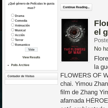
¿Qué género de Películas le gusta
Continue Reading...
mas?
Drama
Flo
Comedia
Animación
el 
Musical
Acción
Poste
Terror
Romantico
No h
Flore
View Results
Polls Archive
la g
FLOWERS OF WAR
Contador de Visitas
chai. Yimou Zhang
film de Zhang Yim
afamada HÉROE),