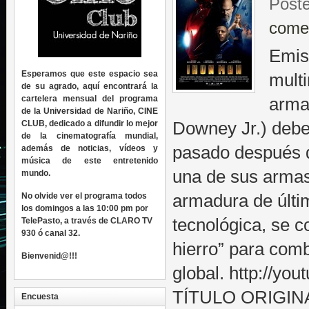
Poste
come
Emis
Esperamos que este espacio sea
multi
de su agrado, aquí encontrará la
cartelera mensual del programa
arma
de la Universidad de Nariño, CINE
CLUB, dedicado a difundir lo mejor
Downey Jr.) debe 
de la cinematografía mundial,
pasado después d
además de noticias, vídeos y
música de este entretenido
una de sus arma
mundo.
No olvide ver el programa todos
armadura de últi
los domingos a las 10:00 pm por
tecnológica, se c
TelePasto, a través de CLARO TV
930 ó canal 32.
hierro” para comb
Bienvenid@!!!
global. http://yo
TÍTULO ORIGINAL
Encuesta