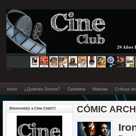
Inicio
¿Quiénes Somos?
Cartelera
Noticias
Críticas d
CÓMIC ARCH
Bienvenid@ a Cine Club!!!!
Iro