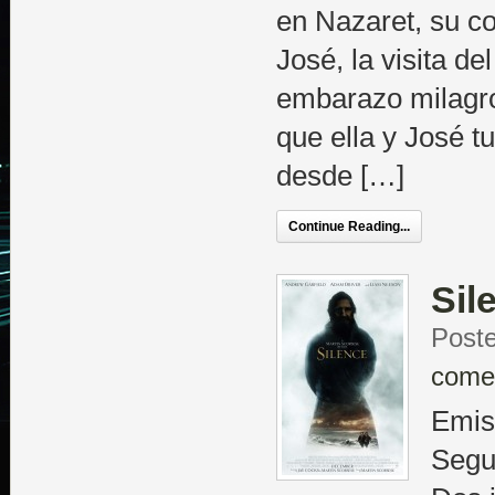
en Nazaret, su 
José, la visita de
embarazo milagro
que ella y José t
desde […]
Continue Reading...
Sil
Poste
come
Emisi
Segun