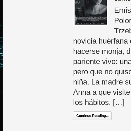
Emisi
Polo
Trze
novicia huérfana 
hacerse monja, d
pariente vivo: u
pero que no quiso
niña. La madre s
Anna a que visite
los hábitos. […]
Continue Reading...