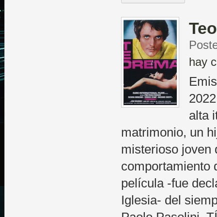
Te
Poste
hay c
Emis
2022 
alta 
matrimonio, un hij
misterioso joven 
comportamiento d
película -fue dec
Iglesia- del siem