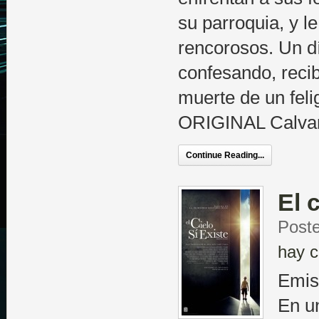
su parroquia, y l
rencorosos. Un dí
confesando, rec
muerte de un fel
ORIGINAL Calvar
Continue Reading...
El 
Poste
hay c
Emis
En u