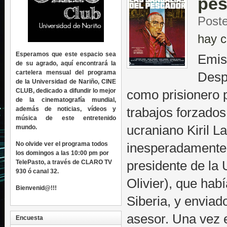
pes
Post
hay c
Esperamos que este espacio sea
Emis
de su agrado, aquí encontrará la
cartelera mensual del programa
Desp
de la Universidad de Nariño, CINE
CLUB, dedicado a difundir lo mejor
como prisionero 
de la cinematografía mundial,
además de noticias, vídeos y
trabajos forzados
música de este entretenido
ucraniano Kiril L
mundo.
No olvide ver el programa todos
inesperadamente 
los domingos a las 10:00 pm por
TelePasto, a través de CLARO TV
presidente de la 
930 ó canal 32.
Olivier), que hab
Bienvenid@!!!
Siberia, y enviad
asesor. Una vez 
Encuesta