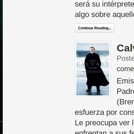
será su intérpret
algo sobre aquel
Continue Reading...
Cal
Poste
come
Emisi
Padr
(Bre
esfuerza por con
Le preocupa ver l
enfrentan a sus f