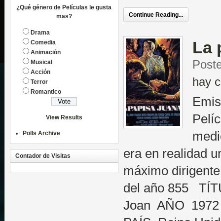
¿Qué género de Películas le gusta
Continue Reading...
mas?
Drama
La 
Comedia
Animación
Post
Musical
Acción
hay c
Terror
Romantico
Emis
Pelí
View Results
medi
Polls Archive
era en realidad u
Contador de Visitas
máximo dirigente 
del año 855 TÍ
Joan AÑO 1972