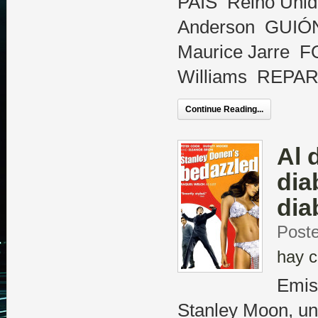
PAÍS Reino Uni
Anderson GUIÓ
Maurice Jarre 
Williams REPAR
Continue Reading...
Al 
dia
dia
Post
hay c
Emis
Stanley Moon, un 