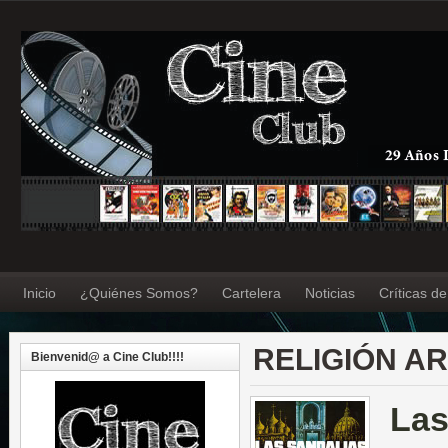
Inicio
¿Quiénes Somos?
Cartelera
Noticias
Críticas d
RELIGIÓN A
Bienvenid@ a Cine Club!!!!
Las