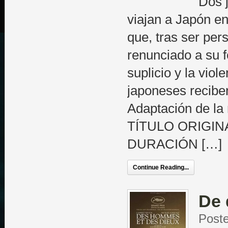
Dos 
viajan a Japón e
que, tras ser per
renunciado a su f
suplicio y la viol
japoneses reciben
Adaptación de la
TÍTULO ORIGINA
DURACIÓN […]
Continue Reading...
De 
Poste