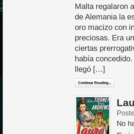
Malta regalaron 
de Alemania la es
oro macizo con i
preciosas. Era un
ciertas prerrogat
había concedido.
llegó […]
Continue Reading...
La
Post
No h