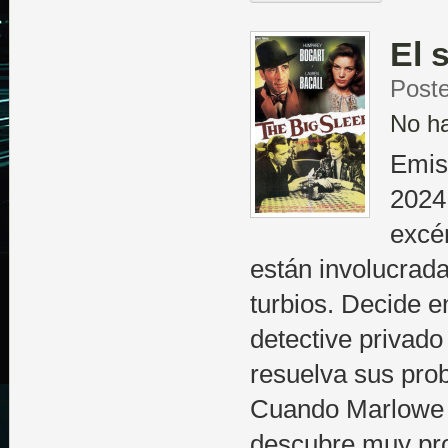
El 
Post
No h
Emis
2024
excén
están involucrad
turbios. Decide e
detective privado
resuelva sus prob
Cuando Marlowe e
descubre muy pro