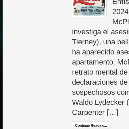
Emis
2024
McPh
investiga el ase
Tierney), una bel
ha aparecido ase
apartamento. Mc
retrato mental de 
declaraciones de
sospechosos como
Waldo Lydecker (
Carpenter […]
Continue Reading...