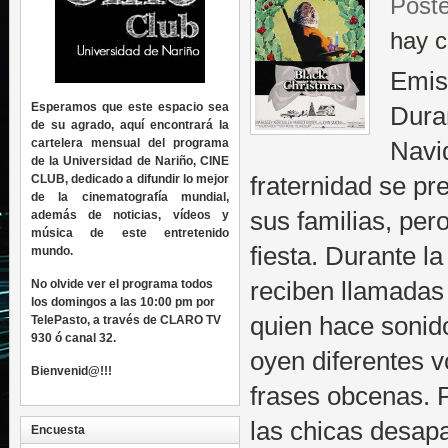
Poste
hay c
Emis
Esperamos que este espacio sea
Dura
de su agrado, aquí encontrará la
cartelera mensual del programa
Navi
de la Universidad de Nariño, CINE
CLUB, dedicado a difundir lo mejor
fraternidad se pr
de la cinematografía mundial,
sus familias, per
además de noticias, vídeos y
música de este entretenido
fiesta. Durante l
mundo.
No olvide ver el programa todos
reciben llamadas
los domingos a las 10:00 pm por
quien hace sonido
TelePasto, a través de CLARO TV
930 ó canal 32.
oyen diferentes 
Bienvenid@!!!
frases obcenas. 
las chicas desa
Encuesta