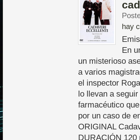
cad
Post
hay c
Emis
En un
un misterioso as
a varios magistr
el inspector Roga
lo llevan a seguir
farmacéutico que
por un caso de 
ORIGINAL Cadave
DURACIÓN 120 m