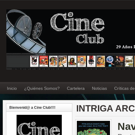
Inicio
¿Quiénes Somos?
Cartelera
Noticias
Críticas d
INTRIGA ARC
Bienvenid@ a Cine Club!!!!
Nav