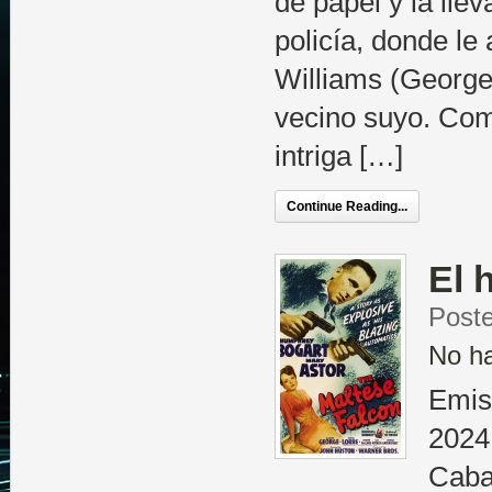
de papel y la llev
policía, donde le 
Williams (George
vecino suyo. Com
intriga […]
Continue Reading...
El 
Post
No h
Emis
2024 
Caba