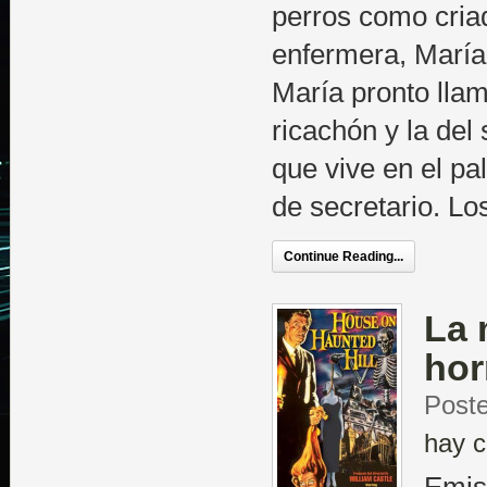
perros como cria
enfermera, María
María pronto llam
ricachón y la del
que vive en el pa
de secretario. L
Continue Reading...
La 
hor
Poste
hay c