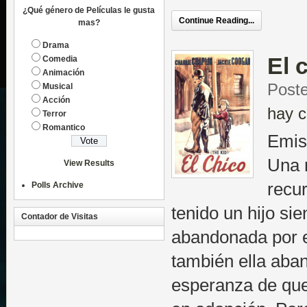
¿Qué género de Películas le gusta
Continue Reading...
mas?
Drama
El 
Comedia
Animación
Poste
Musical
Acción
hay c
Terror
Romantico
Emis
Una 
View Results
recu
Polls Archive
tenido un hijo sie
Contador de Visitas
abandonada por e
también ella aban
esperanza de que 