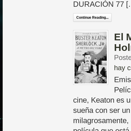
DURACIÓN 77 [
Continue Reading...
El 
Hol
Poste
hay c
Emis
Pelí
cine, Keaton es u
sueña con ser un
milagrosamente, 
película que está