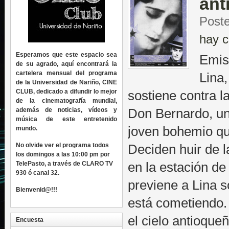
ant
Poste
hay c
Esperamos que este espacio sea
Emis
de su agrado, aquí encontrará la
cartelera mensual del programa
Lina,
de la Universidad de Nariño, CINE
CLUB, dedicado a difundir lo mejor
sostiene contra l
de la cinematografía mundial,
además de noticias, vídeos y
Don Bernardo, un
música de este entretenido
joven bohemio que
mundo.
No olvide ver el programa todos
Deciden huir de l
los domingos a las 10:00 pm por
TelePasto, a través de CLARO TV
en la estación de
930 ó canal 32.
previene a Lina s
Bienvenid@!!!
está cometiendo
el cielo antioq
Encuesta