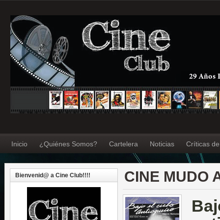
Inicio
¿Quiénes Somos?
Cartelera
Noticias
Críticas d
CINE MUDO 
Bienvenid@ a Cine Club!!!!
Baj