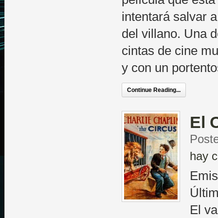
intentará salvar 
del villano. Una
cintas de cine mu
y con un portent
Continue Reading...
El 
Poste
hay c
Emis
Últi
El v