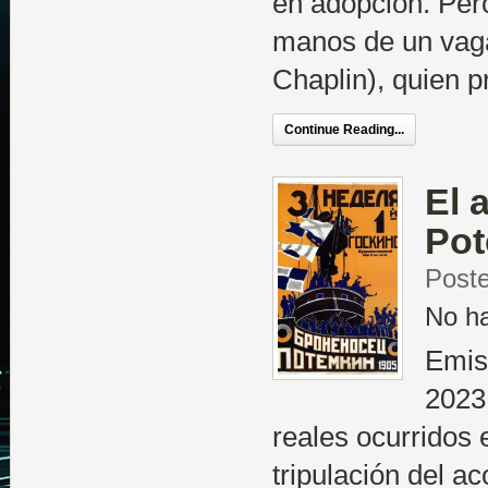
en adopción. Per
manos de un vag
Chaplin), quien p
Continue Reading...
El 
Po
Post
No h
Emis
2023
reales ocurridos 
tripulación del a