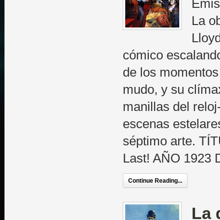
Emisi
La o
Lloyd
cómico escalando
de los momentos 
mudo, y su clíma
manillas del relo
escenas estelares
séptimo arte. T
Last! AÑO 1923
Continue Reading...
La 