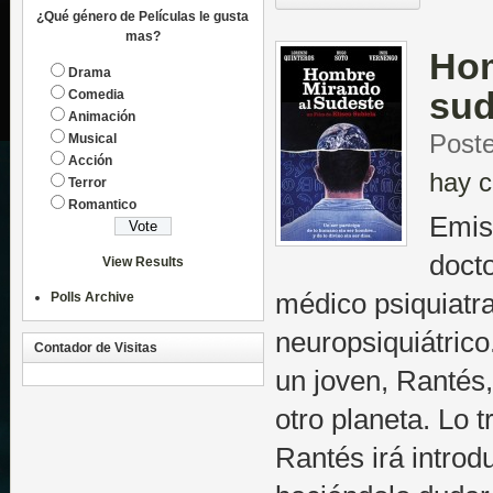
¿Qué género de Películas le gusta
mas?
Hom
Drama
sud
Comedia
Animación
Poste
Musical
Acción
hay c
Terror
Romantico
Emis
docto
View Results
médico psiquiatra
Polls Archive
neuropsiquiátrico.
Contador de Visitas
un joven, Rantés,
otro planeta. Lo 
Rantés irá introd