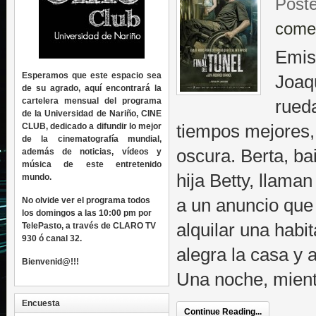
Poste
come
Emis
Esperamos que este espacio sea
Joaqu
de su agrado, aquí encontrará la
cartelera mensual del programa
rued
de la Universidad de Nariño, CINE
CLUB, dedicado a difundir lo mejor
tiempos mejores,
de la cinematografía mundial,
oscura. Berta, bai
además de noticias, vídeos y
música de este entretenido
hija Betty, llama
mundo.
No olvide ver el programa todos
a un anuncio que
los domingos a las 10:00 pm por
alquilar una habi
TelePasto, a través de CLARO TV
930 ó canal 32.
alegra la casa y 
Bienvenid@!!!
Una noche, mient
Encuesta
Continue Reading...