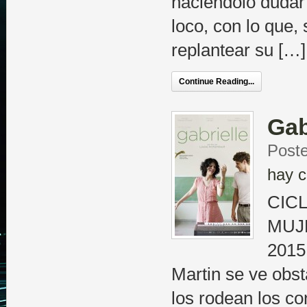
haciéndolo dudar
loco, con lo que, 
replantear su […]
Continue Reading...
Gab
Poste
hay c
CIC
MUJE
2015
Martin se ve obs
los rodean los co