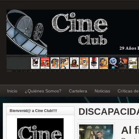
Inicio
¿Quiénes Somos?
Cartelera
Noticias
Críticas d
DISCAPACID
Bienvenid@ a Cine Club!!!!
Al f