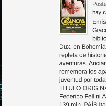
Poste
hay c
Emis
Giac
bibli
Dux, en Bohemia,
repleta de histor
aventuras. Ancia
rememora los apa
juventud por toda
TÍTULO ORIGINAL
Federico Fellin
139 min. PAÍS I