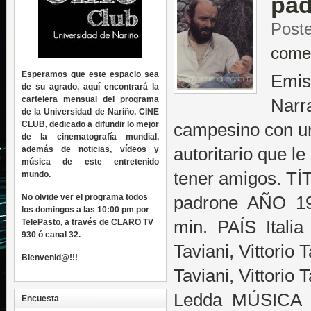
pa
Poste
come
Esperamos que este espacio sea
Emisi
de su agrado, aquí encontrará la
cartelera mensual del programa
Narra
de la Universidad de Nariño, CINE
CLUB, dedicado a difundir lo mejor
campesino con un
de la cinematografía mundial,
además de noticias, vídeos y
autoritario que le
música de este entretenido
tener amigos. 
mundo.
No olvide ver el programa todos
padrone AÑO 1
los domingos a las 10:00 pm por
TelePasto, a través de CLARO TV
min. PAÍS Ital
930 ó canal 32.
Taviani, Vittori
Bienvenid@!!!
Taviani, Vittorio 
Ledda MÚSICA E
Encuesta