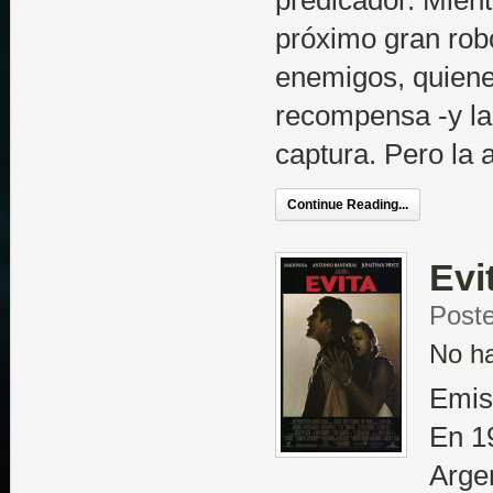
predicador. Mien
próximo gran robo
enemigos, quiene
recompensa -y la 
captura. Pero la
Continue Reading...
Evi
Poste
No h
Emis
En 1
Argen