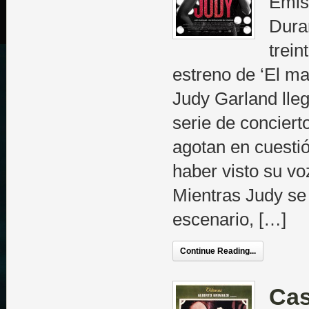
Emis
Duran
trein
estreno de ‘El ma
Judy Garland lle
serie de conciert
agotan en cuesti
haber visto su v
Mientras Judy se 
escenario, […]
Continue Reading...
Ca