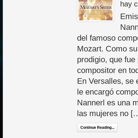
hay c
Emis
Nann
del famoso comp
Mozart. Como su 
prodigio, que fue
compositor en to
En Versalles, se 
le encargó comp
Nannerl es una m
las mujeres no [
Continue Reading...