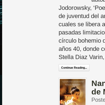
Jodorowsky, ‘Poes
de juventud del ar
cuales se libera 
pasadas limitacio
círculo bohemio de
años 40, donde c
Stella Diaz Varin
Continue Reading...
Nan
de 
Post