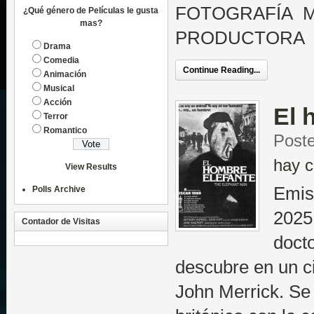
FOTOGRAFÍA M
¿Qué género de Películas le gusta
mas?
PRODUCTORA Ci
Drama
Comedia
Continue Reading...
Animación
Musical
Acción
El 
Terror
Romantico
Poste
hay c
View Results
Emis
Polls Archive
2025 
Contador de Visitas
doct
descubre en un c
John Merrick. Se