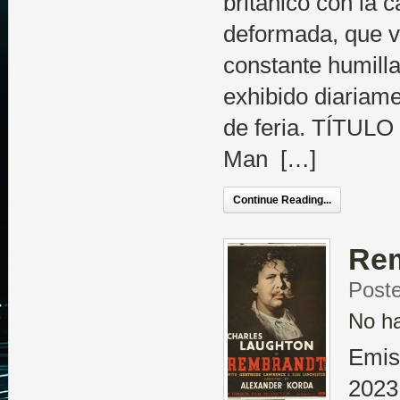
británico con la
deformada, que v
constante humilla
exhibido diariam
de feria. TÍTUL
Man […]
Continue Reading...
Re
Post
No h
Emis
2023