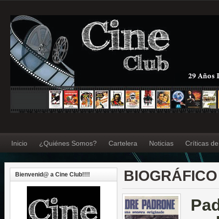
Inicio
¿Quiénes Somos?
Cartelera
Noticias
Críticas d
BIOGRÁFICO
Bienvenid@ a Cine Club!!!!
Pad