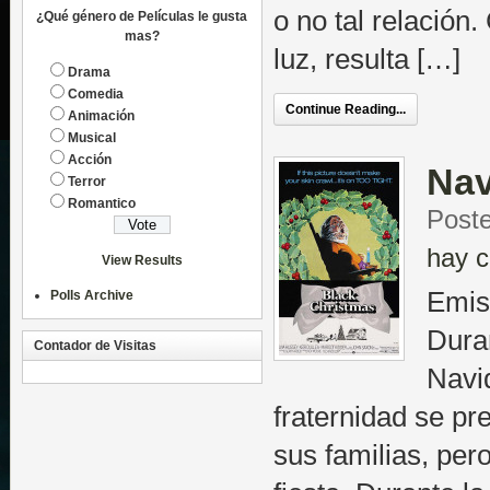
o no tal relación
¿Qué género de Películas le gusta
mas?
luz, resulta […]
Drama
Comedia
Continue Reading...
Animación
Musical
Acción
Nav
Terror
Romantico
Poste
hay c
View Results
Emis
Polls Archive
Dura
Contador de Visitas
Navi
fraternidad se pr
sus familias, per