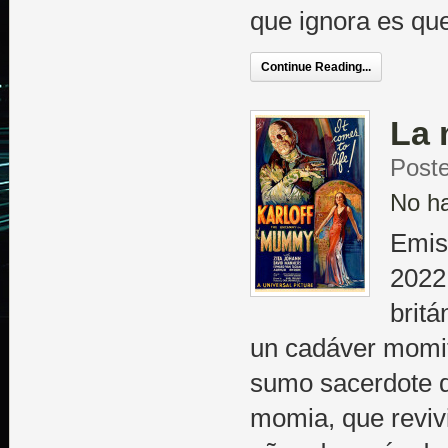
que ignora es que
Continue Reading...
La
Post
No h
Emis
2022
britá
un cadáver momif
sumo sacerdote d
momia, que reviv