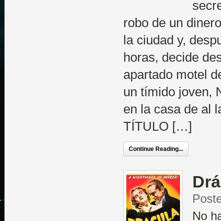
secre
robo de un diner
la ciudad y, desp
horas, decide de
apartado motel d
un tímido joven,
en la casa de al
TÍTULO […]
Continue Reading...
Drá
Post
No h