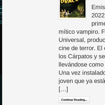
Emis
2022
prim
mítico vampiro. F
Universal, produc
cine de terror. 
los Cárpatos y se
llevándose como s
Una vez instalad
joven que ya est
[…]
Continue Reading...