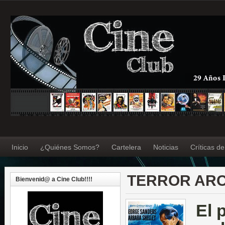
Inicio
¿Quiénes Somos?
Cartelera
Noticias
Críticas d
TERROR ARC
Bienvenid@ a Cine Club!!!!
El 