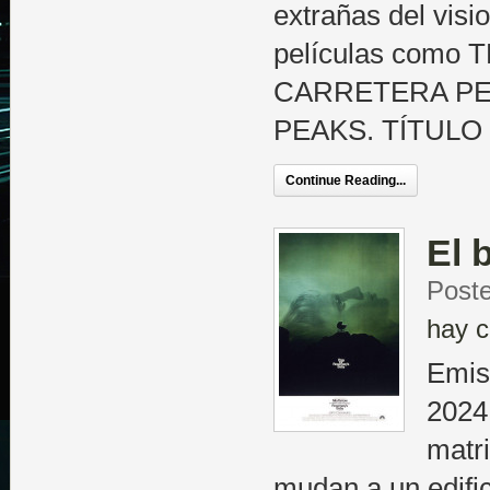
extrañas del visi
películas como
CARRETERA PERD
PEAKS. TÍTULO
Continue Reading...
El 
Poste
hay c
Emis
2024
matr
mudan a un edific