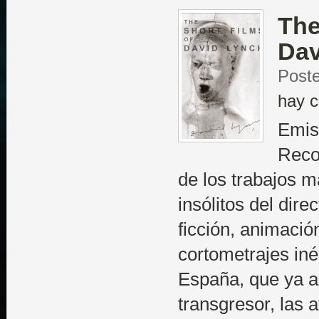
The
Dav
Poste
hay c
Emis
Recop
de los trabajos 
insólitos del dir
ficción, animació
cortometrajes iné
España, que ya an
transgresor, las 