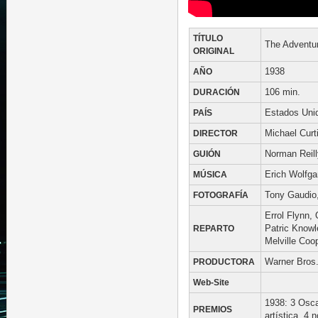
TÍTULO
The Adventu
ORIGINAL
AÑO
1938
DURACIÓN
106 min.
PAÍS
Estados Uni
DIRECTOR
Michael Curt
GUIÓN
Norman Reilly
MÚSICA
Erich Wolfga
FOTOGRAFÍA
Tony Gaudio,
Errol Flynn, 
REPARTO
Patric Knowl
Melville Coo
PRODUCTORA
Warner Bros
Web-Site
1938: 3 Osca
PREMIOS
artística. 4