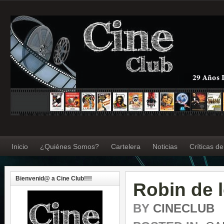
Inicio
¿Quiénes Somos?
Cartelera
Noticias
Críticas d
Bienvenid@ a Cine Club!!!!
Robin de 
BY
CINECLUB