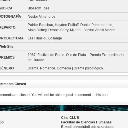
GUIÓN
Éric Rohmer
MÚSICA
Blossom Toes
FOTOGRAFÍA
Néstor Almendros
Patrick Bauchau, Haydee Politoff, Daniel Pommereulle,
REPARTO
Alain Juffroy, Dennis Berry, Mijanou Bardot, Annik Morice
PRODUCTORA
Les Films du Losange
Web-Site
1967: Festival de Berlín: Oso de Plata – Premio Extraordinario
PREMIOS
del Jurado
GÉNERO
Drama. Romance. Comedia | Drama psicológico.
mments Closed
mments are closed. You will not be able to post a comment in this post.
Cine CLUB
 50
Facultad de Ciencias Humanas
E-mail: cineclub@udenar.edu.co