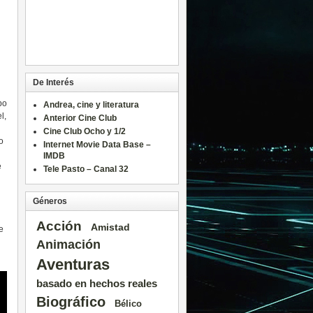
De Interés
po
Andrea, cine y literatura
l,
Anterior Cine Club
Cine Club Ocho y 1/2
o
Internet Movie Data Base –
IMDB
e
Tele Pasto – Canal 32
Géneros
Acción
Amistad
e
Animación
Aventuras
basado en hechos reales
Biográfico
Bélico