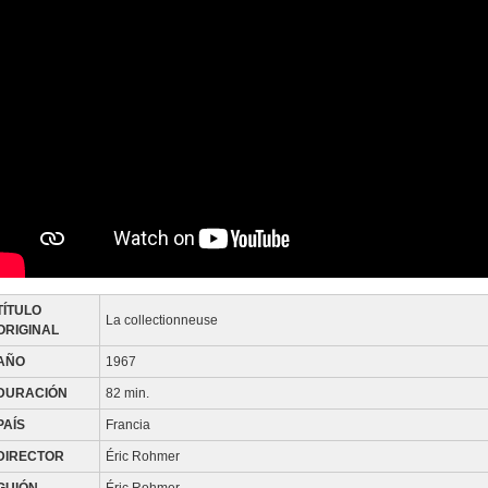
TÍTULO
La collectionneuse
ORIGINAL
AÑO
1967
DURACIÓN
82 min.
PAÍS
Francia
DIRECTOR
Éric Rohmer