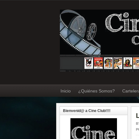
Inicio
¿Quiénes Somos?
Carteler
Bienvenid@ a Cine Club!!!!
B
P