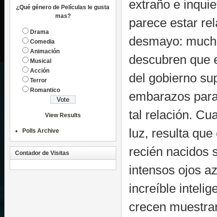
extraño e inqui
¿Qué género de Películas le gusta
mas?
parece estar re
Drama
desmayo: mucha
Comedia
Animación
descubren que e
Musical
Acción
del gobierno su
Terror
Romantico
embarazos para 
tal relación. C
View Results
luz, resulta que
Polls Archive
recién nacidos 
Contador de Visitas
intensos ojos a
increíble inteli
crecen muestra