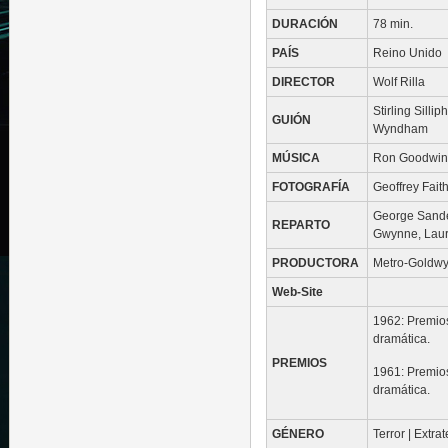
DURACIÓN
78 min.
PAÍS
Reino Unido
DIRECTOR
Wolf Rilla
Stirling Silli
GUIÓN
Wyndham
MÚSICA
Ron Goodwin
FOTOGRAFÍA
Geoffrey Fait
George Sander
REPARTO
Gwynne, Laure
PRODUCTORA
Metro-Goldw
Web-Site
1962: Premio
dramática.
PREMIOS
1961: Premio
dramática.
GÉNERO
Terror | Extra