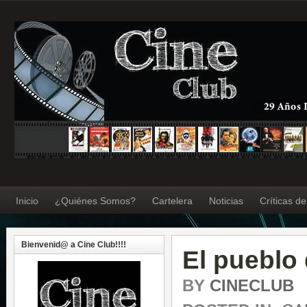
Inicio
¿Quiénes Somos?
Cartelera
Noticias
Críticas d
Bienvenid@ a Cine Club!!!!
El pueblo
BY
CINECLUB