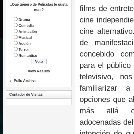
¿Qué género de Películas le gusta
films de entret
mas?
cine independie
Drama
Comedia
cine alternativ
Animación
Musical
de manifestac
Acción
Terror
concebido com
Romantico
para el público
View Results
televisivo, 
Polls Archive
familiarizar 
Contador de Visitas
opciones que a
más allá d
adocenadas del
intención de q