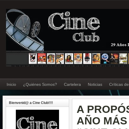
Inicio
¿Quiénes Somos?
Cartelera
Noticias
Críticas d
Bienvenid@ a Cine Club!!!!
A PROPÓS
AÑO MÁS 